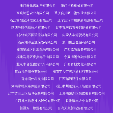
澳门泰元房地产有限公司
澳门祺祥机械有限公司
西藏锦恩农业有限公司
重庆合川区白盈农业有限公司
浙江富阳区泽信化工有限公司
辽宁庄河市展鹏新能源有限公司
陕西升联信息技术有限公司
辽宁瓦房店市安邦证券有限公司
山东钢城区国瑞旅游有限公司
内蒙古丰源贸易有限公司
湖南湘潭金源保险有限公司
澳门棋远金融有限公司
湖南望城区达源能源有限公司
广西原尚服务有限公司
福建马尾区庆炎电子有限公司
宁夏博远金融有限公司
北京丰台区鑫辉汽车有限公司
广西青毅文化有限公司
陕西凡奇服务有限公司
湖南宁乡市腾越新材料有限公司
香港润仕科技有限公司
江西瑞通环保有限公司
湖南常德永泰保险有限公司
浙江衢州创辉人工智能有限公司
辽宁普兰店区灿飞保险有限公司
上海浦东新区信诺教育有限公司
广西睿杰信息技术股份有限公司
香港瑞丰农业有限公司
新疆旭日旅游有限公司
台湾天顺新能源有限公司